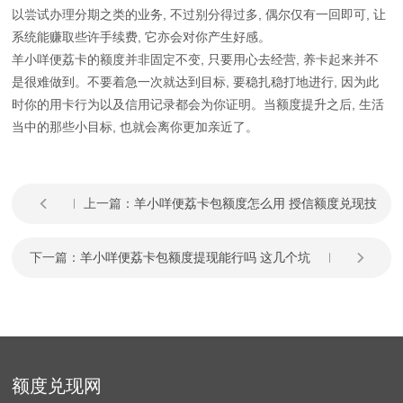
以尝试办理分期之类的业务, 不过别分得过多, 偶尔仅有一回即可, 让
系统能赚取些许手续费, 它亦会对你产生好感。
羊小咩便荔卡的额度并非固定不变, 只要用心去经营, 养卡起来并不
是很难做到。不要着急一次就达到目标, 要稳扎稳打地进行, 因为此
时你的用卡行为以及信用记录都会为你证明。当额度提升之后, 生活
当中的那些小目标, 也就会离你更加亲近了。
上一篇：
羊小咩便荔卡包额度怎么用 授信额度兑现技
巧全公开
下一篇：
羊小咩便荔卡包额度提现能行吗 这几个坑
千万别踩
额度兑现网