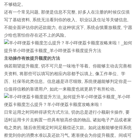
不够稳定。
还有一个常见问题, 那便是信息不完整, 好多人在注册的时候仅仅填
写了基础资料, 系统无法看到你的收入、职业以及住址等关键信息,
不能全面评估你的还款能力, 在这种状况下, 系统会慎重放额度, 宁愿
少给也害怕你存在还不上的风险。
主动操作有效提升额度的方法
倘若期望提升额度, 切不可只是一味地干等着。你能够主动去完善相
关资料, 将那些可以填写的相应内容都予以填上, 像工作单位、学
历、社保等此类信息。信息越是详尽细致, 系统便越能够判定你是一
位值得信赖的靠谱用户, 如此一来额度也就更易于有所松动。
日常运用之时同样得讲究方式方法, 切勿总是进行小额刷卡操作, 要
适时运用卡片去购置一些具有较高价值的物品, 诸如电子产品或者家
电之类的, 随后依照规定时间足额偿还欠款。如此这般能够使得系统
察觉到你的消费水准以及还款习气, 逐渐便会为你提升额度。间或可