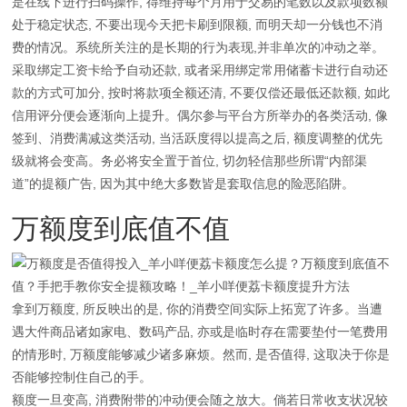
是在线下进行扫码操作, 得维持每个月用于交易的笔数以及款项数额
处于稳定状态, 不要出现今天把卡刷到限额, 而明天却一分钱也不消
费的情况。系统所关注的是长期的行为表现,并非单次的冲动之举。
采取绑定工资卡给予自动还款, 或者采用绑定常用储蓄卡进行自动还
款的方式可加分, 按时将款项全额还清, 不要仅偿还最低还款额, 如此
信用评分便会逐渐向上提升。偶尔参与平台方所举办的各类活动, 像
签到、消费满减这类活动, 当活跃度得以提高之后, 额度调整的优先
级就将会变高。务必将安全置于首位, 切勿轻信那些所谓“内部渠
道”的提额广告, 因为其中绝大多数皆是套取信息的险恶陷阱。
万额度到底值不值
拿到万额度, 所反映出的是, 你的消费空间实际上拓宽了许多。当遭
遇大件商品诸如家电、数码产品, 亦或是临时存在需要垫付一笔费用
的情形时, 万额度能够减少诸多麻烦。然而, 是否值得, 这取决于你是
否能够控制住自己的手。
额度一旦变高, 消费附带的冲动便会随之放大。倘若日常收支状况较