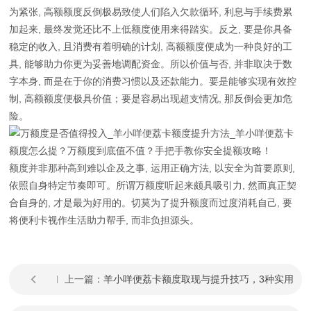
为紧张, 高额额度反倒极易致使人们陷入欠款循环, 利息与手续费累
加起来, 最终发觉还比不上低额度使用来得踏实。反之, 要是你具备
稳定的收入, 且消费有着明确的计划, 高额额度便成为一种良好的工
具, 能够助力你更为妥善地调配资金。所以价值与否, 并非取决于数
字本身, 而是在于你的消费习惯以及还款能力。要是能够实现有效控
制, 高额额度便极具价值；要是容易出现超支情况, 那反倒会更加危
险。
额度并非那种高到难以企及之事, 运用正确方法, 以安全为首要原则,
依照自身特定节奏即可。所谓万额度听起来颇具吸引力, 然而真正契
合自身的, 才是最为好用的。切莫为了提升额度而过度消耗自己, 要
将便利卡视作生活助力帮手, 而非负担源头。
上一篇：
羊小咩便荔卡额度取现与提升技巧，3种实用
方法快收藏