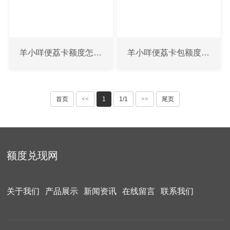
羊小咩便荔卡额度怎么提？我的真实薅羊毛经验分享
羊小咩便荔卡包额度提现全攻略，额度能用吗？怎么操作最划算？
首页
<<
1
1/1
>>
尾页
额度兑现网
关于我们
产品展示
新闻资讯
在线留言
联系我们