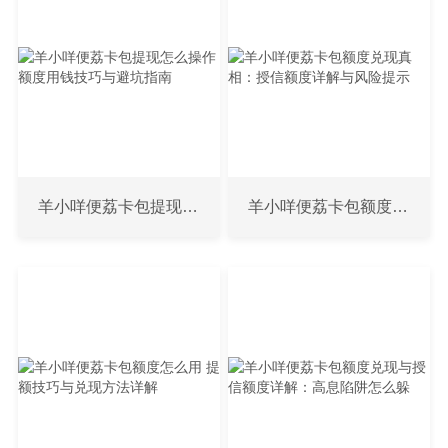
羊小咩便荔卡包提现怎么操作 额度用钱技巧与避坑指南
羊小咩便荔卡包额度兑现真相：授信额度详解与风险提示