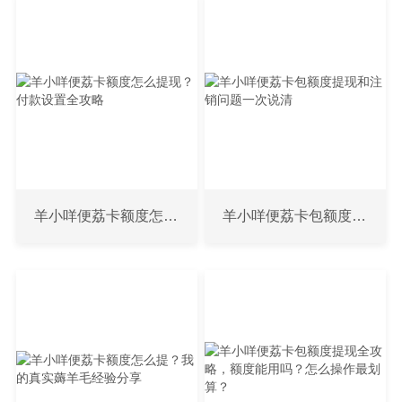
羊小咩便荔卡额度怎么提现？付款设置全攻略
羊小咩便荔卡包额度提现和注销问题一次说清