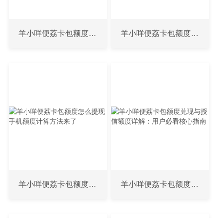
羊小咩便荔卡包额度怎么用 提额技巧与兑现方法详解
羊小咩便荔卡包额度兑现与授信额度详解：高息陷阱怎么躲
羊小咩便荔卡包额度怎么提现 手机额度计算方法来了
羊小咩便荔卡包额度兑现与授信额度详解：用户必看核心指南