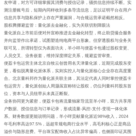
友申请，对方可详细掌握其消费与授信记录，骚扰信息持续不断。实
测注册账号后，短期内同样收到多条导流信息，足以证明平台在用户
信息共享与隐私保护上存在严重漏洞，与合规运营承诺截然相反。
股权腾挪避监管：量化派去金融化，实为关联切割障眼法
量化派自上市前后便对外宣称推进去金融化转型，终止助贷撮合服务
并向监管作出承诺，试图塑造纯电商平台形象。但穿透股权与业务关
联可见，所谓转型仅为表面功夫，羊小咩与便荔卡包通过股权变更、
人员交叉、业务嵌套，维持深度绑定关系，规避监管审查。
便荔卡包运营主体北京自牧云创曾用名天津量化派，近期完成股东变
更，看似脱离量化派体系，实则实控人与量化派核心企业存在高度重
合。北京量科邦作为量化派关联主体，其法定代表人同时掌控便荔卡
包运营方，量化派创始人周灏虽宣称转让股权，仍位列量科邦股东首
位，资本与人员纽带从未真正断裂。
业务协同更为紧密，便荔卡包将流量独家导流至羊小咩，双方共享用
户数据、授信信息与订单记录，形成流量-风控-支付-变现一体化体
系。财务数据更能说明问题，羊小咩贡献量化派近98%收入，2024
年毛利率高达97.5%，远超常规电商行业水平，高毛利核心正是商品
溢价与隐形息费。平台珠宝配饰收入占比异常偏高，也侧面印证其围