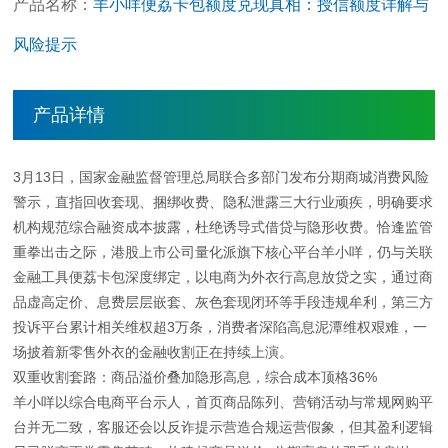
产品名称：
羊小咩便荔卡包额度兑现真相：授信额度详解与
风险提示
产品详情
3月13日，国家金融监督管理总局联合多部门发布分期商城消费风险
警示，直指回收套现、捆绑收费、隐私泄露三大行业顽疾，明确要求
机构规范综合融资成本披露，杜绝诱导式借贷与隐形收费。恰逢监管
重拳出击之际，港股上市公司量化派旗下核心平台羊小咩，仍与关联
金融工具便荔卡包深度绑定，以电商为外衣行高息放贷之实，通过商
品虚高定价、息费层层嵌套、灰色套现闭环等手段违规牟利，第三方
投诉平台累计相关维权超3万条，消费者深陷高息泥潭维权艰难，一
场披着新零售外衣的金融收割正在持续上演。
双重收割套路：商品溢价叠加隐形高息，综合成本顶格36%
羊小咩以综合电商平台示人，首页商品陈列、营销活动与常规网购平
台并无二致，客服还会以反诈提示营造合规运营假象，但其盈利逻辑