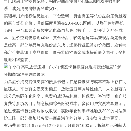
早已脱离正常零售范畴，构建起商品溢价+分期高息的双重收割体
系，成为消费者投诉的重灾区。
实测与用户维权信息显示，平台数码、黄金珠宝等核心品类定价显著
偏离市场公允价，溢价幅度普遍在20%-60%区间。以热门智能手机
为例，平台套装定价较主流电商自营高出数千元，即便计入配件成
本，溢价空间仍接近40%；黄金饰品、轻奢配饰等易变现品类定价更
是虚高，部分单品每克溢价超六成，远超行业正常加价范围。这种畸
高定价并非源于商品价值，而是将隐性资金成本提前嵌入售价，变相
规避利率监管。
为高溢价消费提供支撑的便荔卡包，在息费披露与成本核算上存在明
显违规。平台页面仅突出额度、放款速度等诱导性信息，未以显著方
式公示实际年化利率，息费构成混杂利息、担保费、咨询费、账户服
务费等多项名目，刻意模糊综合融资成本。多位用户实测核算显示，
通过便荔卡包分期购物或取现，实际年化利率精准触及36%的司法保
护上限，部分叠加服务费与商品溢价的订单，真实资金成本更高。
有消费者借款1.6万元分12期偿还，月供超1600元，折算年化利率达