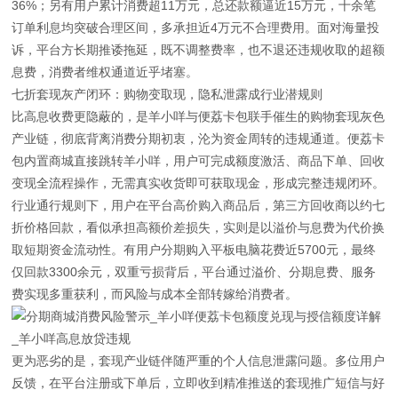
36%；另有用户累计消费超11万元，总还款额逼近15万元，十余笔
订单利息均突破合理区间，多承担近4万元不合理费用。面对海量投
诉，平台方长期推诿拖延，既不调整费率，也不退还违规收取的超额
息费，消费者维权通道近乎堵塞。
七折套现灰产闭环：购物变取现，隐私泄露成行业潜规则
比高息收费更隐蔽的，是羊小咩与便荔卡包联手催生的购物套现灰色
产业链，彻底背离消费分期初衷，沦为资金周转的违规通道。便荔卡
包内置商城直接跳转羊小咩，用户可完成额度激活、商品下单、回收
变现全流程操作，无需真实收货即可获取现金，形成完整违规闭环。
行业通行规则下，用户在平台高价购入商品后，第三方回收商以约七
折价格回款，看似承担高额价差损失，实则是以溢价与息费为代价换
取短期资金流动性。有用户分期购入平板电脑花费近5700元，最终
仅回款3300余元，双重亏损背后，平台通过溢价、分期息费、服务
费实现多重获利，而风险与成本全部转嫁给消费者。
更为恶劣的是，套现产业链伴随严重的个人信息泄露问题。多位用户
反馈，在平台注册或下单后，立即收到精准推送的套现推广短信与好