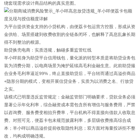
绕套现需求设计商品结构的真实意图。
为平台提供资金支持的小贷机构，由便荔卡包运营方控股，形成从资
金供给、场景搭建到收费收割的全链条闭环，也解释了高息乱象长期
得不到整治的根源。
助贷换壳电商：实质违规，触碰多重监管红线
羊小咩前身为助贷平台信用钱包，量化派的转型本质是将助贷业务包
装为消费分期，以电商场景为掩护延续高毛利金融生意。此前助贷撮
合业务毛利率逼近99%，终止直接助贷后，平台转而通过高溢价商品
+隐形分期的模式，变相开展信贷业务，实质为以消费之名、行放贷
之实。
该模式已明显违反监管规定：金融监管部门明确要求，贷款业务必须
显著公示年化利率，综合融资成本需包含所有增信与服务费用，严禁
以咨询费、服务费变相抬升费率，平台机构不得直接向借款人收取息
费。对照可见，便荔卡包未规范披露利率，多层级收费推高综合成
本；羊小咩以商品溢价提前收取隐性利息；双方面对海量投诉拒不整
改，均构成明确违规。