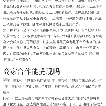
明确你的可用额度, 当系统检测你于平台开展购物、缴费运作以及尝
试充值服务诸多情形时 , 会综合考量你使用频率、还款情形以及绑卡
信息所及等诸多因素, 进而做出动态调整的操作。值得注意的是, 这
种额度并非处于固定不变的状态 , 呈现出一种你越多进行使用 , 并且
还钱越具备时效性 , 随之额度反倒会逐渐上涨的态势。
第二种来源乃是你主动去充值的资金, 比如说你由银行卡里把钱转至
便荔卡包之中,又或者是参与平台的某些活动进而获取奖励金, 这些均
会转变成为你的可用额度。好多人觉得额度全都是平台给出来的, 实
际上有一部分是自己存入进去的现金。弄明白这一点是十分重要的,
因为在提现的时候究竟能不能取出来, 这是取决于这笔钱是“授信额
度”还是“自有资金”。
商家合作能提现吗
的确, 市面上存在部分商家同羊小咩存在合作关系, 能够协助你将额
度转化为现金。这些商家往往是诸如数码店、超市、加油站等接纳消