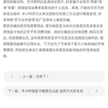
露你的验证码、支付密码以及身份证照片, 好多骗子会装作“商家”或
者“客服”, 借着提现这事来套取你的个人信息。再者, 不能在非官方的
渠道去操作, 羊小咩官方从来没授权任何第三方去进行额度提现, 所
有宣称“官方合作提现”的广告基本上都是诈骗。
要是你确实真切地需要现金, 最为稳妥妥当的办法便是径直直接去采
用便荔卡包的正常平常消费功能。就好比像是去交纳话费, 购买日用
品, 充值视频会员, 这些场景情形是并不涉及涉足违规违法操作的, 额
度限额也能够可以用出去。千万别为了节省省下那几十块状钱的手续
费费用, 而就把自身自己暴露展露在有着高风险危险的环境境地里
面。
上一篇：没有了！
下一篇：
羊小咩便荔卡额度怎么提 这些方法安全有
效